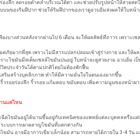
ญหาร่องลึก ลดรอยดำคล้ำบริเวณใต้ตา และช่วยปรับรูปหน้าให้สวยสดใ
บนของริมฝีปาก ช่วยให้ริมฝีปากของเราดูอวบอิ่มส่งผลให้ใบหน้า
เพียงบางส่วนหลังจากผ่านไป 6 เดือน จะให้ผลลัพธ์ที่ถาวร เพราะเซล
ัยมากที่สุด เพราะไม่มีสารแปลกปลอมเข้าสู่ร่างกาย และให้ผลลัพ
ลง เพราะไขมันมีสเต็มเซลล์ไขมันปนอยู่ ใบหน้าจะดูสวยงาม อวบอิ่ม เ
ชีวิตประจำวันได้ตามปกติโดยไม่ต้องพักฟื้น
เสริมสร้างบุคลิกภาพ ทำให้มีความมั่นใจในตนเองมากขึ้น
หาริ้วรอยร่องลึก ริ้วรอย แก้มตอบ ขมับตอบ เพิ่มความนูนของหน้าผา
้นานแค่ไหน
การฉีดไขมันอยู่ได้นานขึ้นอยู่กับเทคนิคของแพทย์แต่ละบุคคลหรื
ีระบบการเผาผลาญไขมันที่แตกต่างกัน
ูดไขมัน อาจมีอาการเขียวเล็กน้อย สามารถหายได้ภายใน 3-4 วัน 