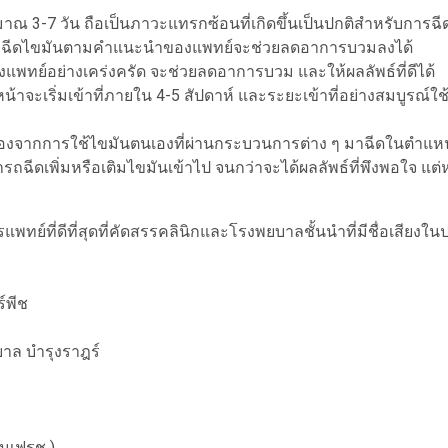
ณ 3-7 วัน ถือเป็นภาวะแทรกซ้อนที่เกิดขึ้นเป็นปกติสำหรับการฉ
หลังฉีดไขมันตามคำแนะนำของแพทย์จะช่วยลดอาการบวมลงได้
พทย์อย่างเคร่งครัด จะช่วยลดอาการบวม และให้ผลลัพธ์ที่ดีได้
เริ่มเข้าที่ภายใน 4-5 สัปดาห์ และระยะเข้าที่อย่างสมบูรณ์ใช้เวล
นื่องจากการใช้ไขมันตนเองที่ผ่านกระบวนการต่าง ๆ มาฉีดในตำแห
ฉีดเพิ่มหรือเติมไขมันเข้าไป จนกว่าจะได้ผลลัพธ์ที่พึงพอใจ แต่
รแพทย์ที่ดีที่สุดที่คัดสรรคลินิกและโรงพยบาลชั้นนำที่มีชื่อเส
์พีช
บาล บำรุงราฎร์
ล
รมเฟรช )