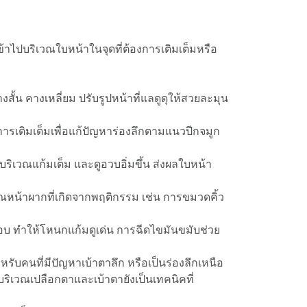
้าไปบริเวณใบหน้าในจุดที่ต้องการเติมเต็มหรือ
ั้น คางเหลี่ยม ปรับรูปหน้าที่แลดูดุให้สวยละมุน
นการเติมเต็มเพื่อแก้ปัญหาร่องลึกตามแนวปีกจมูก
ิเวณแก้มเต็ม และดูอวบอิ่มขึ้น ส่งผลใบหน้า
ณหน้าผากที่เกิดจากพฤติกรรม เช่น การขมวดคิ้ว
อบ ทำให้โหนกแก้มดูเด่น การฉีดไขมันขมับช่วย
รับคนที่มีปัญหาเบ้าตาลึก หรือเป็นร่องลึกเหนือ
กบริเวณเปลือกตาและเบ้าตายังเป็นเทคนิคที่