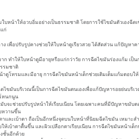
็มใบหน้าให้อวบอิ่มอย่างเป็นธรรมชาติ โดยการใช้ไขมันตัวเองฉีดเข
แก่
เพื่อปรับรูปคางช่วยให้ใบหน้าดูเรียวสวย ได้สัดส่วน แก้ปัญหาคางส
ำหมาก ทำให้ใบหน้าดูมีอายุหรือแก่กว่าวัย การฉีดไขมันร่องแก้ม เป็
นธรรมชาติ
ดูโทรมและมีอายุ การฉีดไขมันหน้าเด็กช่วยเติมเต็มแก้มตอบให้บร
ไขมันบริเวณนี้เป็นการฉีดไขมันตนเองเพื่อแก้ปัญหารอยย่นบริเว
ห้โหนกนูน
ับจะช่วยปรับรูปหน้าให้เรียบเนียน โดยเฉพาะคนที่มีปัญหาขมับต
หวานขึ้น
าและเบ้าตา ถือเป็นอีกหนึ่งจุดบนใบหน้าที่นิยมฉีดไขมัน เหมาะสำห
่วยให้เบ้าตาตื้นขึ้น และผิวเปลือกตาเรียบเนียน การฉีดไขมันหน้าเด็
ชั้นอีกด้วย