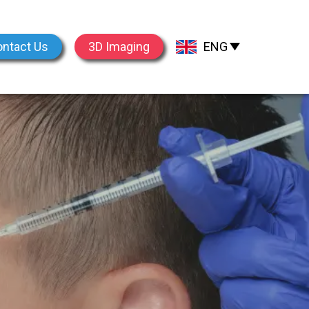
ntact Us
3D Imaging
ENG