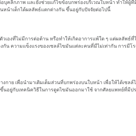
่อบุคลิกภาพ และยังช่วยแก้ไขข้อบกพร่องบริเวณใบหน้า ทำให้ผู้ที่
าเด็กได้ผลลัพธ์แตกต่างกัน ขึ้นอยู่กับปัจจัยต่อไปนี้
เองที่ไม่มีการต่อต้าน หรือทำให้เกิดอาการแพ้ใด ๆ แต่ผลลัพธ์ที่ได
งกัน ความแข็งแรงของเซลล์ไขมันแต่ละคนที่มีไม่เท่ากัน การมี
งกาย เพื่อนำมาเติมเต็มส่วนที่บกพร่องบนใบหน้า เพื่อให้ได้เซลล
จึงขึ้นอยู่กับเทคนิควิธีในการดูดไขมันออกมาใช้ จากศัลยแพทย์ท