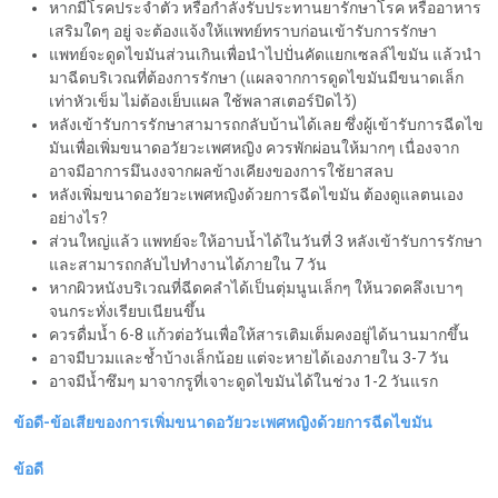
หากมีโรคประจำตัว หรือกำลังรับประทานยารักษาโรค หรืออาหาร
เสริมใดๆ อยู่ จะต้องแจ้งให้แพทย์ทราบก่อนเข้ารับการรักษา
แพทย์จะดูดไขมันส่วนเกินเพื่อนำไปปั่นคัดแยกเซลล์ไขมัน แล้วนำ
มาฉีดบริเวณที่ต้องการรักษา (แผลจากการดูดไขมันมีขนาดเล็ก
เท่าหัวเข็ม ไม่ต้องเย็บแผล ใช้พลาสเตอร์ปิดไว้)
หลังเข้ารับการรักษาสามารถกลับบ้านได้เลย ซึ่งผู้เข้ารับการฉีดไข
มันเพื่อเพิ่มขนาดอวัยวะเพศหญิง ควรพักผ่อนให้มากๆ เนื่องจาก
อาจมีอาการมึนงงจากผลข้างเคียงของการใช้ยาสลบ
หลังเพิ่มขนาดอวัยวะเพศหญิงด้วยการฉีดไขมัน ต้องดูแลตนเอง
อย่างไร?
ส่วนใหญ่แล้ว แพทย์จะให้อาบน้ำได้ในวันที่ 3 หลังเข้ารับการรักษา
และสามารถกลับไปทำงานได้ภายใน 7 วัน
หากผิวหนังบริเวณที่ฉีดคลำได้เป็นตุ่มนูนเล็กๆ ให้นวดคลึงเบาๆ
จนกระทั่งเรียบเนียนขึ้น
ควรดื่มน้ำ 6-8 แก้วต่อวันเพื่อให้สารเติมเต็มคงอยู่ได้นานมากขึ้น
อาจมีบวมและช้ำบ้างเล็กน้อย แต่จะหายได้เองภายใน 3-7 วัน
อาจมีน้ำซึมๆ มาจากรูที่เจาะดูดไขมันได้ในช่วง 1-2 วันแรก
ข้อดี-ข้อเสียของการเพิ่มขนาดอวัยวะเพศหญิงด้วยการฉีดไขมัน
ข้อดี