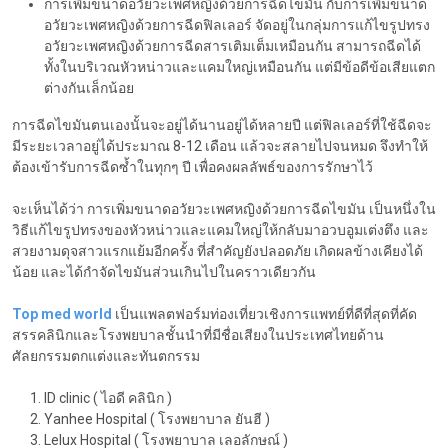
การเพิ่มขนาดอวัยวะเพศหญิงด้วยการฉีดไขมัน กับการเพิ่มขนาด
อวัยวะเพศหญิงด้วยการฉีดฟิลเลอร์ จัดอยู่ในกลุ่มการแก้ไขรูปทรง
อวัยวะเพศหญิงด้วยการฉีดสารเติมเต็มเหมือนกัน สามารถฉีดได้
ทั้งในบริเวณหัวหน่าวและแคมใหญ่เหมือนกัน แต่มีข้อดีข้อเสียแตก
ต่างกันเล็กน้อย
การฉีดไขมันตนเองนั้นจะอยู่ได้นานอยู่ได้หลายปี แต่ฟิลเลอร์ที่ใช้ฉีดจะ
มีระยะเวลาอยู่ได้ประมาณ 8-12 เดือน แล้วจะสลายไปจนหมด จึงทำให้
ต้องเข้ารับการฉีดซ้ำในทุกๆ ปี เพื่อคงผลลัพธ์ของการรักษาไว้
จะเห็นได้ว่า การเพิ่มขนาดอวัยวะเพศหญิงด้วยการฉีดไขมัน เป็นหนึ่งใน
วิธีแก้ไขรูปทรงของหัวหน่าวและแคมใหญ่ให้กลับมาอวบอูมเต่งตึง และ
สวยงามดุจสาวแรกแย้มอีกครั้ง ที่สำคัญยังปลอดภัย เกิดผลข้างเคียงได้
น้อย และได้กำจัดไขมันส่วนเกินไปในคราวเดียวกัน
Top med world
เป็นแพลตฟอร์มท่องเที่ยวเชิงการแพทย์ที่ดีที่สุดที่คัด
สรรคลินิกและโรงพยบาลชั้นนำที่มีชื่อเสียงในประเทศไทยด้าน
ศัลยกรรมตกแต่งและทันตกรรม
ID clinic ( ไอดี คลินิก )
Yanhee Hospital ( โรงพยาบาล ยันฮี )
Lelux Hospital ( โรงพยาบาล เลอลักษณ์ )