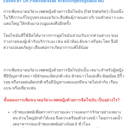
Edited BY DR.Phatcharasak Kraisornphongsakul MD
การเพิ่มขนาดอวัยวะเพศหญิงด้วยการฉีดไขมัน (Fat transfer) เป็นหนึ่ง
ในวิธีการแก้ไขรูปทรงของอวัยวะสืบพันธุ์ภายนอก บริเวณหัวหน่าว และ
แคมใหญ่ ให้กลับมาอวบอูมเต่งตึงอีกครั้ง
โดยไขมันที่ใช้ฉีดได้มาจากการดูดไขมันส่วนเกินจากส่วนต่างๆ ของ
ร่างกายของผู้เข้ารับบริการเอง เช่น หน้าท้อง ต้นขา หรือสะโพก จึงมี
ความปลอดภัยสูง เสี่ยงต่อการเกิดอาการแพ้ได้น้อย
การเพิ่มขนาดอวัยวะเพศหญิงด้วยการฉีดไขมันนั้น เหมาะสำหรับผู้หญิง
ที่มีปัญหาหัวหน่าวมีลักษณะผิดปกติ เช่น หัวหน่าวไม่เต่งตึง ห้อยย้อย มีริ้ว
รอย หรือรอยย่นผิดปกติ หรือมีปัญหาแคมนอกมีขนาดไม่เท่ากัน เรียบ
แบน หรือเหี่ยวแฟบ
ขั้นตอนการเพิ่มขนาดอวัยวะเพศหญิงด้วยการฉีดไขมัน เป็นอย่างไร?
เข้าพบแพทย์เพื่อตรวจร่างกายและวางแผนการรักษาอย่างเหมาะ
สม ส่วนใหญ่มักทำได้เลย จึงควรเตรียมตัวล่วงหน้า โดยการงดน้ำ
งดอาหารก่อนเข้าพบแพทย์อย่างน้อย 6 ชั่วโมง