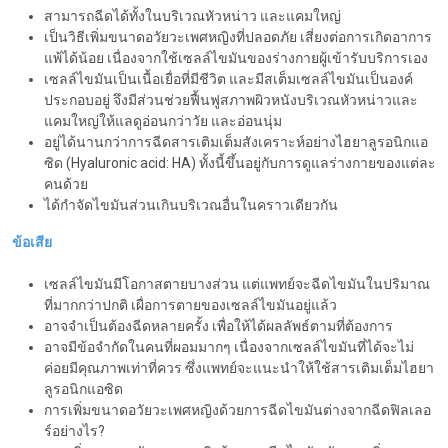
สามารถฉีดได้ทั้งในบริเวณหัวหน่าว และแคมใหญ่
เป็นวิธีเพิ่มขนาดอวัยวะเพศหญิงที่ปลอดภัย เสี่ยงต่อการเกิดอาการ
แพ้ได้น้อย เนื่องจากใช้เซลล์ไขมันของร่างกายผู้เข้ารับบริการเอง
เซลล์ไขมันเป็นเนื้อเยื่อที่มีชีวิต และมีสเต็มเซลล์ไขมันเป็นองค์
ประกอบอยู่ จึงมีส่วนช่วยฟื้นฟูสภาพผิวหนังบริเวณหัวหน่าวและ
แคมใหญ่ให้แลดูอ่อนกว่าวัย และอ่อนนุ่ม
อยู่ได้นานกว่าการฉีดสารเติมเต็มสังเคราะห์อย่างไฮยาลูรอนิกแอ
ซิด (Hyaluronic acid: HA) ทั้งนี้ขึ้นอยู่กับการดูแลร่างกายของแต่ละ
คนด้วย
ได้กำจัดไขมันส่วนเกินบริเวณอื่นในคราวเดียวกัน
ข้อเสีย
เซลล์ไขมันมีโอกาสตายบางส่วน แต่แพทย์จะฉีดไขมันในปริมาณ
ที่มากกว่าปกติ เผื่อการตายของเซลล์ไขมันอยู่แล้ว
อาจจำเป็นต้องฉีดหลายครั้ง เพื่อให้ได้ผลลัพธ์ตามที่ต้องการ
อาจมีข้อจำกัดในคนที่ผอมมากๆ เนื่องจากเซลล์ไขมันที่ได้จะไม่
ค่อยมีคุณภาพเท่าที่ควร ซึ่งแพทย์จะแนะนำให้ใช้สารเติมเต็มไฮยา
ลูรอนิกแอซิด
การเพิ่มขนาดอวัยวะเพศหญิงด้วยการฉีดไขมันต่างจากฉีดฟิลเลอ
ร์อย่างไร?